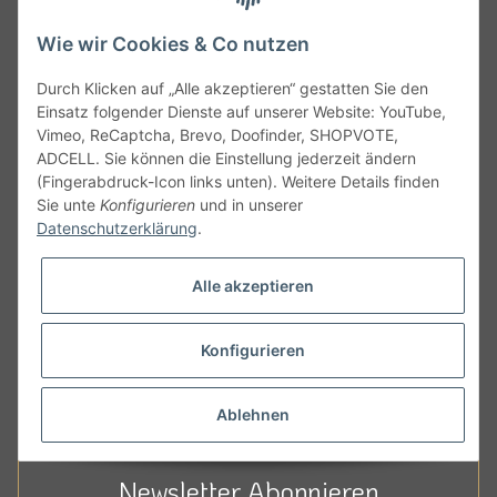
Wie wir Cookies & Co nutzen
FOLGT UNS
Durch Klicken auf „Alle akzeptieren“ gestatten Sie den
Ein gutes Buch auf dem Sofa oder die un- vergessliche Party bei
Einsatz folgender Dienste auf unserer Website: YouTube,
deinen besten Freunden.
Vimeo, ReCaptcha, Brevo, Doofinder, SHOPVOTE,
ADCELL. Sie können die Einstellung jederzeit ändern
Genau diese Momente sollen in unserenNetzwerken
(Fingerabdruck-Icon links unten). Weitere Details finden
widergespiegelt werden Wir freuen uns auf eure Unterstützung.
Sie unte
Konfigurieren
und in unserer
Datenschutzerklärung
.
Alle akzeptieren
Zeitfurwein
Bei zeit-für-wein können Sie Premium Weine aus Moldawien
Konfigurieren
online kaufen. Unser Shop bietet einen ausgewählten
Querschnitt guter bis sehr guter Weine aus den bekanntesten
Ablehnen
moldawischen Anbaugebieten.
Newsletter Abonnieren