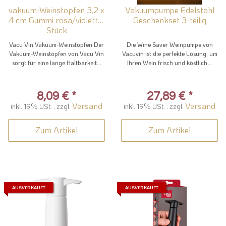
vakuum-Weinstopfen 3,2 x
Vakuumpumpe Edelstahl
4 cm Gummi rosa/violett 3
Geschenkset 3-teilig
Stück
Vacu Vin Vakuum-Weinstopfen Der
Die Wine Saver Weinpumpe von
Vakuum-Weinstopfen von Vacu Vin
Vacuvin ist die perfekte Lösung, um
sorgt für eine lange Haltbarkeit...
Ihren Wein frisch und köstlich...
8,09 €
*
27,89 €
*
Versand
Versand
inkl. 19% USt. , zzgl.
inkl. 19% USt. , zzgl.
Zum Artikel
Zum Artikel
AUSVERKAUFT
AUSVERKAUFT