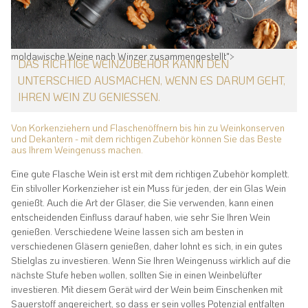
moldawische Weine nach Winzer zusammengestellt">
DAS RICHTIGE WEINZUBEHÖR KANN DEN
UNTERSCHIED AUSMACHEN, WENN ES DARUM GEHT,
IHREN WEIN ZU GENIESSEN.
Von Korkenziehern und Flaschenöffnern bis hin zu Weinkonserven
und Dekantern - mit dem richtigen Zubehör können Sie das Beste
aus Ihrem Weingenuss machen.
Eine gute Flasche Wein ist erst mit dem richtigen Zubehör komplett.
Ein stilvoller Korkenzieher ist ein Muss für jeden, der ein Glas Wein
genießt. Auch die Art der Gläser, die Sie verwenden, kann einen
entscheidenden Einfluss darauf haben, wie sehr Sie Ihren Wein
genießen. Verschiedene Weine lassen sich am besten in
verschiedenen Gläsern genießen, daher lohnt es sich, in ein gutes
Stielglas zu investieren. Wenn Sie Ihren Weingenuss wirklich auf die
nächste Stufe heben wollen, sollten Sie in einen Weinbelüfter
investieren. Mit diesem Gerät wird der Wein beim Einschenken mit
Sauerstoff angereichert, so dass er sein volles Potenzial entfalten