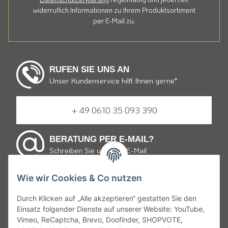
widerruflich Informationen zu Ihrem Produktsortiment
per E-Mail zu.
RUFEN SIE UNS AN
Unser Kundenservice hilft Ihnen gerne*
+ 49 0610 35 093 390
BERATUNG PER E-MAIL?
Schreiben Sie uns eine E-Mail
Wie wir Cookies & Co nutzen
E-mail schreiben
Durch Klicken auf „Alle akzeptieren“ gestatten Sie den
Einsatz folgender Dienste auf unserer Website: YouTube,
* von Montag bis Freitag 9:30 bis 19:00 Uhr und Samstag
Vimeo, ReCaptcha, Brevo, Doofinder, SHOPVOTE,
von 10:00 bis 15:00 Uhr zum Ortstarif.