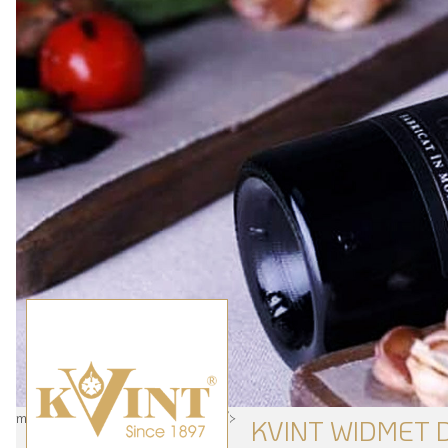
moldawische Weine Winzer Kvint" />
KVINT WIDMET 