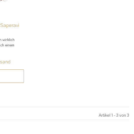
 Saperavi
n wirklich
ach einem
rsand
Artikel 1 - 3 von 3