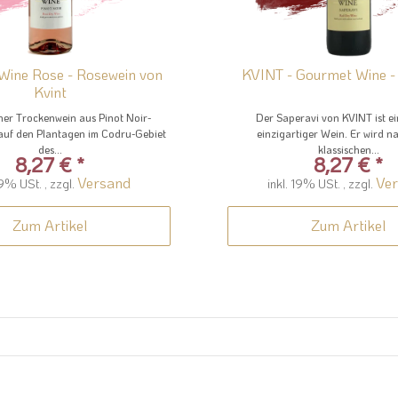
Wine Rose - Rosewein von
KVINT - Gourmet Wine -
Kvint
er Trockenwein aus Pinot Noir-
Der Saperavi von KVINT ist ei
auf den Plantagen im Codru-Gebiet
einzigartiger Wein. Er wird n
des...
klassischen...
8,27 €
*
8,27 €
*
Versand
Ve
19% USt. , zzgl.
inkl. 19% USt. , zzgl.
Zum Artikel
Zum Artikel