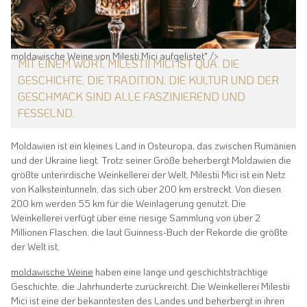
moldawische Weine von Milesti Mici aufgelistet" />
MIT EINEM WORT, MILESTII MICI IST QUA. DIE
GESCHICHTE, DIE TRADITION, DIE KULTUR UND DER
GESCHMACK SIND ALLE FASZINIEREND UND
FESSELND.
Moldawien ist ein kleines Land in Osteuropa, das zwischen Rumänien
und der Ukraine liegt. Trotz seiner Größe beherbergt Moldawien die
größte unterirdische Weinkellerei der Welt. Milestii Mici ist ein Netz
von Kalksteintunneln, das sich über 200 km erstreckt. Von diesen
200 km werden 55 km für die Weinlagerung genutzt. Die
Weinkellerei verfügt über eine riesige Sammlung von über 2
Millionen Flaschen, die laut Guinness-Buch der Rekorde die größte
der Welt ist.
moldawische Weine
haben eine lange und geschichtsträchtige
Geschichte, die Jahrhunderte zurückreicht. Die Weinkellerei Milestii
Mici ist eine der bekanntesten des Landes und beherbergt in ihren