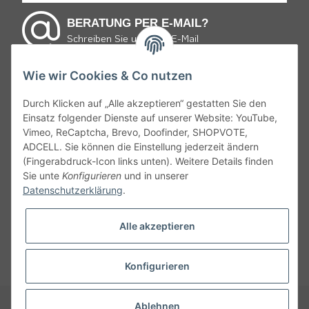
BERATUNG PER E-MAIL?
Schreiben Sie uns eine E-Mail
Wie wir Cookies & Co nutzen
E-mail schreiben
Durch Klicken auf „Alle akzeptieren“ gestatten Sie den
Einsatz folgender Dienste auf unserer Website: YouTube,
* von Montag bis Freitag 9:30 bis 19:00 Uhr und Samstag
Vimeo, ReCaptcha, Brevo, Doofinder, SHOPVOTE,
von 10:00 bis 15:00 Uhr zum Ortstarif.
ADCELL. Sie können die Einstellung jederzeit ändern
(Fingerabdruck-Icon links unten). Weitere Details finden
Gemäß § 9 JuSchG dürfen Bier, Wein, weinähnliche Getränke
Sie unte
Konfigurieren
und in unserer
und Schaumwein sowie Mischungen mit diesen an Kinder und
Datenschutzerklärung
.
Jugendliche unter 16 Jahren nicht abgegeben oder verkaufen
werden. Daher appelieren wir an alle, ehrliche Angaben bei
Alle akzeptieren
Ihrem Alter zu machen denn Jugendlichen unter 18 Jahren ist es
nicht erlaubt, bei zeitfurwein.de zu bestellen.
Konfigurieren
* Alle Preise inkl. gesetzl. Mehrwertsteuer, zzgl.
Versandkosten
und ggf.
Ablehnen