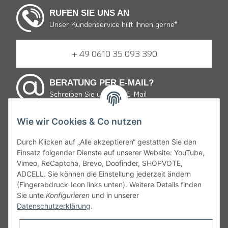
RUFEN SIE UNS AN
Unser Kundenservice hilft Ihnen gerne*
+ 49 0610 35 093 390
BERATUNG PER E-MAIL?
Schreiben Sie uns eine E-Mail
Wie wir Cookies & Co nutzen
E-mail schreiben
Durch Klicken auf „Alle akzeptieren“ gestatten Sie den
Einsatz folgender Dienste auf unserer Website: YouTube,
* von Montag bis Freitag 9:30 bis 19:00 Uhr und Samstag
Vimeo, ReCaptcha, Brevo, Doofinder, SHOPVOTE,
von 10:00 bis 15:00 Uhr zum Ortstarif.
ADCELL. Sie können die Einstellung jederzeit ändern
(Fingerabdruck-Icon links unten). Weitere Details finden
Gemäß § 9 JuSchG dürfen Bier, Wein, weinähnliche Getränke
Sie unte
Konfigurieren
und in unserer
und Schaumwein sowie Mischungen mit diesen an Kinder und
Datenschutzerklärung
.
Jugendliche unter 16 Jahren nicht abgegeben oder verkaufen
werden. Daher appelieren wir an alle, ehrliche Angaben bei