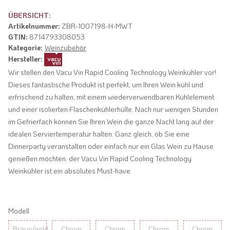
ÜBERSICHT:
Artikelnummer:
ZBR-1007198-H-MWT
GTIN:
8714793308053
Kategorie:
Weinzubehör
Hersteller:
Wir stellen den Vacu Vin Rapid Cooling Technology Weinkühler vor!
Dieses fantastische Produkt ist perfekt, um Ihren Wein kühl und
erfrischend zu halten, mit einem wiederverwendbaren Kühlelement
und einer isolierten Flaschenkühlerhülle. Nach nur wenigen Stunden
im Gefrierfach können Sie Ihren Wein die ganze Nacht lang auf der
idealen Serviertemperatur halten. Ganz gleich, ob Sie eine
Dinnerparty veranstalten oder einfach nur ein Glas Wein zu Hause
genießen möchten, der Vacu Vin Rapid Cooling Technology
Weinkühler ist ein absolutes Must-have.
Modell
Braun/gold
Chrom
Chrom
Chrom
Chrom