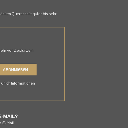
hlten Querschnitt guter bis sehr
ehr von Zeitfurwein
ABONNIEREN
uflich Informationen
E-MAIL?
e E-Mail