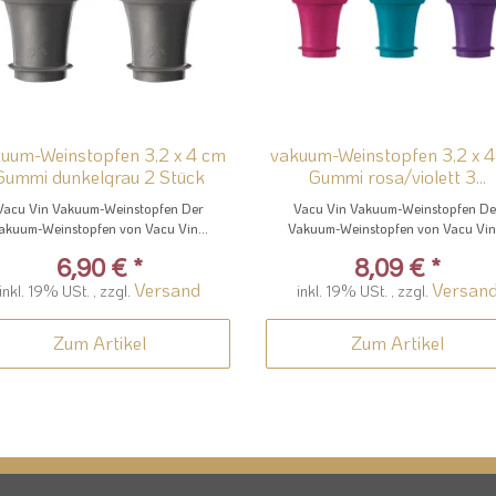
uum-Weinstopfen 3,2 x 4 cm
vakuum-Weinstopfen 3,2 x 
Gummi dunkelgrau 2 Stück
Gummi rosa/violett 3...
Vacu Vin Vakuum-Weinstopfen Der
Vacu Vin Vakuum-Weinstopfen De
akuum-Weinstopfen von Vacu Vin...
Vakuum-Weinstopfen von Vacu Vin.
6,90 €
*
8,09 €
*
Versand
Versan
inkl. 19% USt. , zzgl.
inkl. 19% USt. , zzgl.
Zum Artikel
Zum Artikel