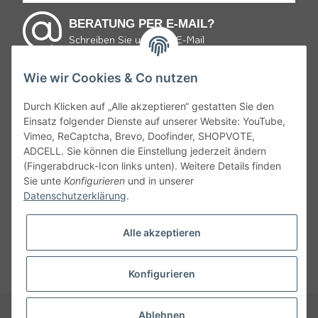
BERATUNG PER E-MAIL?
Schreiben Sie uns eine E-Mail
Wie wir Cookies & Co nutzen
E-mail schreiben
Durch Klicken auf „Alle akzeptieren“ gestatten Sie den
Einsatz folgender Dienste auf unserer Website: YouTube,
* von Montag bis Freitag 9:30 bis 19:00 Uhr und Samstag
Vimeo, ReCaptcha, Brevo, Doofinder, SHOPVOTE,
von 10:00 bis 15:00 Uhr zum Ortstarif.
ADCELL. Sie können die Einstellung jederzeit ändern
(Fingerabdruck-Icon links unten). Weitere Details finden
Gemäß § 9 JuSchG dürfen Bier, Wein, weinähnliche Getränke
Sie unte
Konfigurieren
und in unserer
und Schaumwein sowie Mischungen mit diesen an Kinder und
Datenschutzerklärung
.
Jugendliche unter 16 Jahren nicht abgegeben oder verkaufen
werden. Daher appelieren wir an alle, ehrliche Angaben bei
Alle akzeptieren
Ihrem Alter zu machen denn Jugendlichen unter 18 Jahren ist es
nicht erlaubt, bei zeitfurwein.de zu bestellen.
Konfigurieren
* Alle Preise inkl. gesetzl. Mehrwertsteuer, zzgl.
Versandkosten
und ggf.
Ablehnen