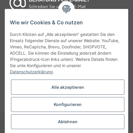
Schreiben Sie uns eine E-Mail
Wie wir Cookies & Co nutzen
E-mail schreiben
Durch Klicken auf „Alle akzeptieren“ gestatten Sie den
Einsatz folgender Dienste auf unserer Website: YouTube,
* von Montag bis Freitag 9:30 bis 19:00 Uhr und Samstag
Vimeo, ReCaptcha, Brevo, Doofinder, SHOPVOTE,
von 10:00 bis 15:00 Uhr zum Ortstarif.
ADCELL. Sie können die Einstellung jederzeit ändern
(Fingerabdruck-Icon links unten). Weitere Details finden
Gemäß § 9 JuSchG dürfen Bier, Wein, weinähnliche Getränke
Sie unte
Konfigurieren
und in unserer
und Schaumwein sowie Mischungen mit diesen an Kinder und
Datenschutzerklärung
.
Jugendliche unter 16 Jahren nicht abgegeben oder verkaufen
werden. Daher appelieren wir an alle, ehrliche Angaben bei
Alle akzeptieren
Ihrem Alter zu machen denn Jugendlichen unter 18 Jahren ist es
nicht erlaubt, bei zeitfurwein.de zu bestellen.
Konfigurieren
* Alle Preise inkl. gesetzl. Mehrwertsteuer, zzgl.
Versandkosten
und ggf.
Ablehnen
Nachnahmegebühren, wenn nicht anders beschrieben
© Copyright © 2016-present dieKreativeStudio Group - zeitfurwein.de. All