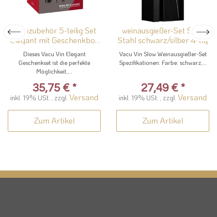
Weinzubehör 5-teilig Set
weinausgießer-Set Slow
Elegant mit Geschenkbox
Stahl schwarz/silber 4-tlg
und...
Dieses Vacu Vin Elegant
Vacu Vin Slow Weinausgießer-Set
Geschenkset ist die perfekte
Spezifikationen: Farbe: schwarz,...
Möglichkeit,...
35,75 €
*
27,49 €
*
Versand
Versand
inkl. 19% USt. , zzgl.
inkl. 19% USt. , zzgl.
Zum Artikel
Zum Artikel