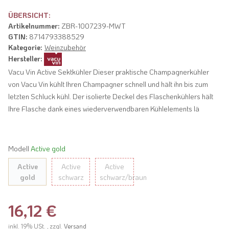
ÜBERSICHT:
Artikelnummer:
ZBR-1007239-MWT
GTIN:
8714793388529
Kategorie:
Weinzubehör
Hersteller:
Vacu Vin Active Sektkühler Dieser praktische Champagnerkühler
von Vacu Vin kühlt Ihren Champagner schnell und hält ihn bis zum
letzten Schluck kühl. Der isolierte Deckel des Flaschenkühlers hält
Ihre Flasche dank eines wiederverwendbaren Kühlelements lä
Modell
Active gold
Active
Active
Active
gold
schwarz
schwarz/braun
16,12 €
inkl. 19% USt. , zzgl.
Versand