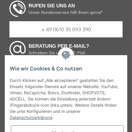
RUFEN SIE UNS AN
Unser Kundenservice hilft Ihnen gerne*
+ 49 0610 35 093 390
BERATUNG PER E-MAIL?
Schreiben Sie uns eine E-Mail
Wie wir Cookies & Co nutzen
E-mail schreiben
Durch Klicken auf „Alle akzeptieren“ gestatten Sie den
Einsatz folgender Dienste auf unserer Website: YouTube,
* von Montag bis Freitag 9:30 bis 19:00 Uhr und Samstag
Vimeo, ReCaptcha, Brevo, Doofinder, SHOPVOTE,
von 10:00 bis 15:00 Uhr zum Ortstarif.
ADCELL. Sie können die Einstellung jederzeit ändern
(Fingerabdruck-Icon links unten). Weitere Details finden
Gemäß § 9 JuSchG dürfen Bier, Wein, weinähnliche Getränke
Sie unte
Konfigurieren
und in unserer
und Schaumwein sowie Mischungen mit diesen an Kinder und
Datenschutzerklärung
.
Jugendliche unter 16 Jahren nicht abgegeben oder verkaufen
werden. Daher appelieren wir an alle, ehrliche Angaben bei