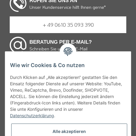
RUFEN SIE UNS AN
Unser Kundenservice hilft Ihnen gerne*
+ 49 0610 35 093 390
BERATUNG PER E-MAIL?
Schreiben Sie uns eine E-Mail
Wie wir Cookies & Co nutzen
E-mail schreiben
Durch Klicken auf „Alle akzeptieren“ gestatten Sie den
Einsatz folgender Dienste auf unserer Website: YouTube,
* von Montag bis Freitag 9:30 bis 19:00 Uhr und Samstag
Vimeo, ReCaptcha, Brevo, Doofinder, SHOPVOTE,
von 10:00 bis 15:00 Uhr zum Ortstarif.
ADCELL. Sie können die Einstellung jederzeit ändern
(Fingerabdruck-Icon links unten). Weitere Details finden
Gemäß § 9 JuSchG dürfen Bier, Wein, weinähnliche Getränke
Sie unte
Konfigurieren
und in unserer
und Schaumwein sowie Mischungen mit diesen an Kinder und
Datenschutzerklärung
.
Jugendliche unter 16 Jahren nicht abgegeben oder verkaufen
werden. Daher appelieren wir an alle, ehrliche Angaben bei
Alle akzeptieren
Ihrem Alter zu machen denn Jugendlichen unter 18 Jahren ist es