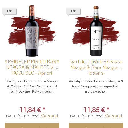
TOP
TOP
APRIORI EMPIRICO RARA
Vartely Individo Feteasca
NEAGRA & MALBEC VIN
Neagra & Rara Neagra –
ROSU SEC - Apriori
Rotwein...
Rotwein
Der Apriori Empirico Rara Neagra
Vartely Individo Feteasca Neagra &
& Malbec Vin Rosu Sec 0.75L ist
Rara Neagra ist die exquisiteste
ein trockener Rotwein aus...
moldawische...
11,84 €
*
11,85 €
*
Versand
Versand
inkl. 19% USt. , zzgl.
inkl. 19% USt. , zzgl.