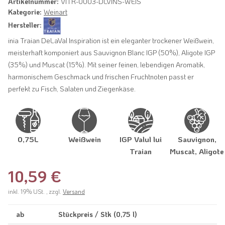
Artikelnummer:
VITR-0003-DLVINS-WEIS
Kategorie:
Weinart
Hersteller:
inia Traian DeLaVal Inspiration ist ein eleganter trockener Weißwein,
meisterhaft komponiert aus Sauvignon Blanc IGP (50%), Aligote IGP
(35%) und Muscat (15%). Mit seiner feinen, lebendigen Aromatik,
harmonischem Geschmack und frischen Fruchtnoten passt er
perfekt zu Fisch, Salaten und Ziegenkäse.
0,75L
Weißwein
IGP Valul lui
Sauvignon,
Traian
Muscat, Aligote
10,59 €
inkl. 19% USt. , zzgl.
Versand
ab
Stückpreis / Stk (0,75 l)