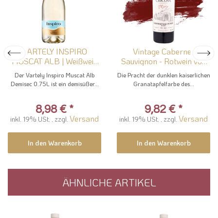
VARTELY INSPIRO
Vintage Cabernet
MUSCAT ALB | Weißwein
Sauvignon - Rotwein von
von...
Cricova
Der Vartely Inspiro Muscat Alb
Die Pracht der dunklen kaiserlichen
Demisec 0.75L ist ein demisüßer...
Granatapfelfarbe des...
8,98 €
*
9,82 €
*
Versand
Versand
inkl. 19% USt. , zzgl.
inkl. 19% USt. , zzgl.
In den Warenkorb
In den Warenkorb
ÄHNLICHE ARTIKEL