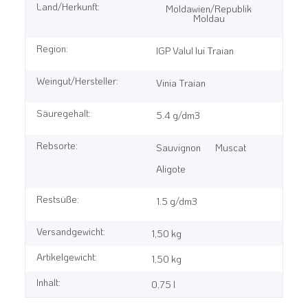
Land/Herkunft:
Moldawien/Republik
Moldau
Region:
IGP Valul lui Traian
Weingut/Hersteller:
Vinia Traian
Säuregehalt:
5.4 g/dm3
Rebsorte:
Sauvignon
Muscat
Aligote
Restsüße:
1.5 g/dm3
Versandgewicht:
1,50 kg
Artikelgewicht:
1,50
kg
Inhalt:
0,75 l