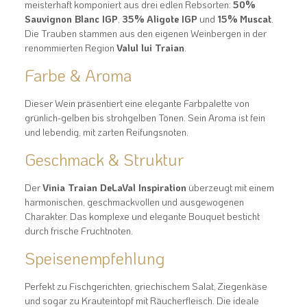
meisterhaft komponiert aus drei edlen Rebsorten:
50%
Sauvignon Blanc IGP
,
35% Aligote IGP
und
15% Muscat
.
Die Trauben stammen aus den eigenen Weinbergen in der
renommierten Region
Valul lui Traian
.
Farbe & Aroma
Dieser Wein präsentiert eine elegante Farbpalette von
grünlich-gelben bis strohgelben Tönen
. Sein Aroma ist
fein
und lebendig
, mit zarten Reifungsnoten.
Geschmack & Struktur
Der
Vinia Traian DeLaVal Inspiration
überzeugt mit einem
harmonischen, geschmackvollen und ausgewogenen
Charakter
. Das komplexe und elegante Bouquet besticht
durch
frische Fruchtnoten
.
Speisenempfehlung
Perfekt zu
Fischgerichten, griechischem Salat, Ziegenkäse
und sogar zu
Krauteintopf mit Räucherfleisch
. Die ideale