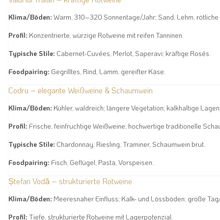
Klima/Böden:
Warm, 310–320 Sonnentage/Jahr; Sand, Lehm, rötliche
Profil:
Konzentrierte, würzige Rotweine mit reifen Tanninen.
Typische Stile:
Cabernet-Cuvées, Merlot, Saperavi; kräftige Rosés.
Foodpairing:
Gegrilltes, Rind, Lamm, gereifter Käse.
Codru – elegante Weißweine & Schaumwein
Klima/Böden:
Kühler, waldreich; längere Vegetation; kalkhaltige Lagen
Profil:
Frische, feinfruchtige Weißweine; hochwertige traditionelle Scha
Typische Stile:
Chardonnay, Riesling, Traminer, Schaumwein brut.
Foodpairing:
Fisch, Geflügel, Pasta, Vorspeisen.
Ștefan Vodă – strukturierte Rotweine
Klima/Böden:
Meeresnaher Einfluss; Kalk- und Lössböden; große Tag
Profil:
Tiefe, strukturierte Rotweine mit Lagerpotenzial.