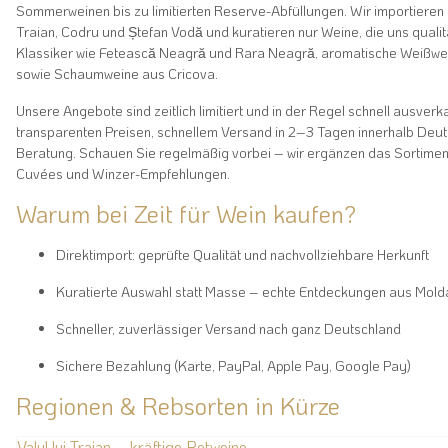
Sommerweinen bis zu limitierten Reserve-Abfüllungen. Wir importieren d
Traian, Codru und Ștefan Vodă und kuratieren nur Weine, die uns quali
Klassiker wie Fetească Neagră und Rara Neagră, aromatische Weißwein
sowie Schaumweine aus Cricova.
Unsere Angebote sind zeitlich limitiert und in der Regel schnell ausverka
transparenten Preisen, schnellem Versand in 2–3 Tagen innerhalb Deut
Beratung. Schauen Sie regelmäßig vorbei – wir ergänzen das Sortimen
Cuvées und Winzer-Empfehlungen.
Warum bei Zeit für Wein kaufen?
Direktimport: geprüfte Qualität und nachvollziehbare Herkunft
Kuratierte Auswahl statt Masse – echte Entdeckungen aus Mold
Schneller, zuverlässiger Versand nach ganz Deutschland
Sichere Bezahlung (Karte, PayPal, Apple Pay, Google Pay)
Regionen & Rebsorten in Kürze
Valul lui Traian – kräftige Rotweine