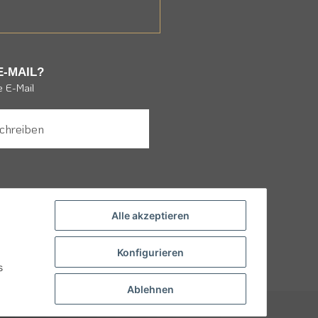
E-MAIL?
e E-Mail
schreiben
Alle akzeptieren
 an Kinder und Jugendliche unter
i Ihrem Alter zu machen denn
Konfigurieren
len.
s
Ablehnen
 anders beschrieben