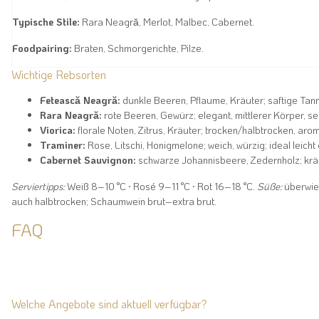
Typische Stile:
Rara Neagră, Merlot, Malbec, Cabernet.
Foodpairing:
Braten, Schmorgerichte, Pilze.
Wichtige Rebsorten
Fetească Neagră:
dunkle Beeren, Pflaume, Kräuter; saftige Tann
Rara Neagră:
rote Beeren, Gewürz; elegant, mittlerer Körper, seh
Viorica:
florale Noten, Zitrus, Kräuter; trocken/halbtrocken, arom
Traminer:
Rose, Litschi, Honigmelone; weich, würzig; ideal leicht 
Cabernet Sauvignon:
schwarze Johannisbeere, Zedernholz; kräft
Serviertipps:
Weiß 8–10 °C · Rosé 9–11 °C · Rot 16–18 °C.
Süße:
überwie
auch halbtrocken; Schaumwein brut–extra brut.
FAQ
Welche Angebote sind aktuell verfügbar?