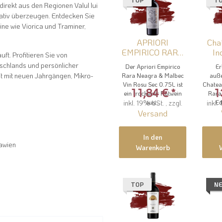
TOP
T
irekt aus den Regionen Valul lui
tativ überzeugen. Entdecken Sie
e wie Viorica und Traminer,
APRIORI
Cha
EMPIRICO RARA
Indi
uft. Profitieren Sie von
NEAGRA &
schlands und persönlicher
Der Apriori Empirico
Er
MALBEC VIN
t mit neuen Jahrgängen, Mikro-
Rara Neagra & Malbec
auße
ROSU SEC -
Vin Rosu Sec 0.75L ist
Chatea
Apriori Rotwein
11,84 €
*
1
ein trockener Rotwein
Rara
inkl. 19% USt. , zzgl.
aus...
inkl.
Ed
Versand
In den
awien
Warenkorb
TOP
N