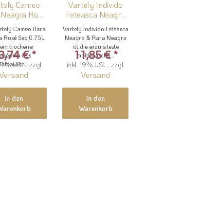
tely Cameo
Vartely Individo
 Neagra Rose
Feteasca Neagra
 - Rosewein
& Rara Neagra –
rtely Cameo Rara
Vartely Individo Feteasca
n Chateau
Rotwein...
a Rosé Sec 0.75L
Neagra & Rara Neagra
Vartely
t ein trockener
ist die exquisiteste
3,74 €
*
11,85 €
*
oséwein aus
moldawische...
 19% USt. , zzgl.
oldawien,...
inkl. 19% USt. , zzgl.
Versand
Versand
In den
In den
Warenkorb
Warenkorb