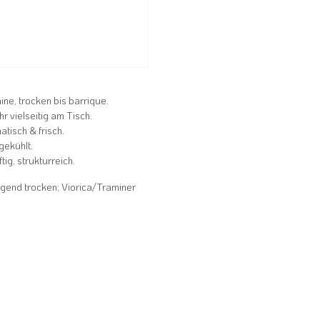
ine, trocken bis barrique.
r vielseitig am Tisch.
atisch & frisch.
gekühlt.
ig, strukturreich.
gend trocken; Viorica/Traminer