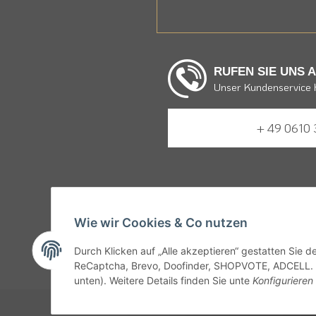
RUFEN SIE UNS 
Unser Kundenservice h
+ 49 0610 
Gemäß § 9 JuSchG dürfen Bier, W
Wie wir Cookies & Co nutzen
16 Jahren nicht abgegeben o
Durch Klicken auf „Alle akzeptieren“ gestatten Sie 
Jug
ReCaptcha, Brevo, Doofinder, SHOPVOTE, ADCELL. Sie
unten). Weitere Details finden Sie unte
Konfigurieren
* Alle Preise inkl. ge