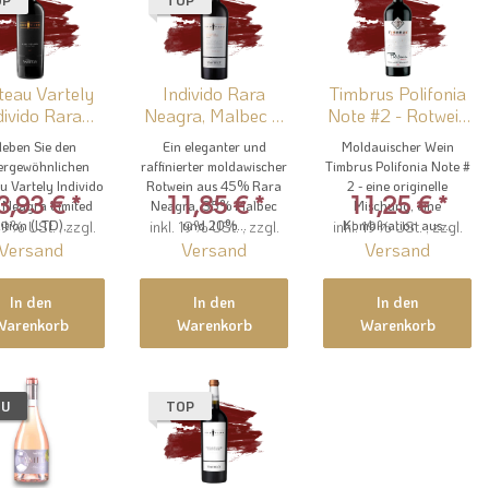
OP
TOP
teau Vartely
Individo Rara
Timbrus Polifonia
vido Rara
Neagra, Malbec &
Note #2 - Rotwein
Neagra Limited Ed
Syrah – Rotwein
von Timbrus
leben Sie den
Ein eleganter und
Moldauischer Wein
Cuvée von...
rgewöhnlichen
raffinierter moldawischer
Timbrus Polifonia Note #
u Vartely Individo
Rotwein aus 45% Rara
2 - eine originelle
3,93 €
*
11,85 €
*
11,25 €
*
 Neagra Limited
Neagra, 35% Malbec
Mischung, eine
 19% USt. , zzgl.
ition (LTD),...
inkl. 19% USt. , zzgl.
und 20%...
inkl. 19% USt. , zzgl.
Kombination aus...
Versand
Versand
Versand
In den
In den
In den
Warenkorb
Warenkorb
Warenkorb
EU
TOP