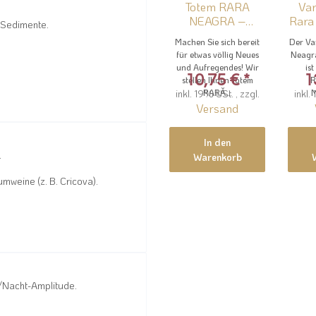
Totem RARA
Var
NEAGRA –
Rara
 Sedimente.
Rotwein von
Sec
Machen Sie sich bereit
Der Va
Château Vartely
vo
für etwas völlig Neues
Neagr
und Aufregendes! Wir
is
10,75 €
*
1
stellen Ihnen Totem
R
inkl. 19% USt. , zzgl.
RARĂ...
inkl.
M
Versand
In den
.
Warenkorb
umweine (z. B. Cricova).
/Nacht-Amplitude.