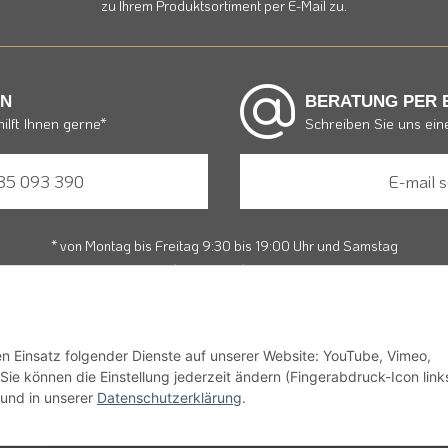
zu Ihrem Produktsortiment per E-Mail zu.
AN
BERATUNG PER 
ilft Ihnen gerne*
Schreiben Sie uns ein
35 093 390
E-mail 
* von Montag bis Freitag 9:30 bis 19:00 Uhr und Samstag
von 10:00 bis 15:00 Uhr zum Ortstarif.
ein, weinähnliche Getränke und Schaumwein sowie Mischungen mit diesen
der verkaufen werden. Daher appelieren wir an alle, ehrliche Angaben be
den Einsatz folgender Dienste auf unserer Website: YouTube, Vimeo,
endlichen unter 18 Jahren ist es nicht erlaubt, bei zeitfurwein.de zu bestel
 können die Einstellung jederzeit ändern (Fingerabdruck-Icon link
und in unserer
Datenschutzerklärung
.
setzl. Mehrwertsteuer, zzgl.
Versandkosten
und ggf. Nachnahmegebühren, wenn nicht