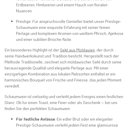
Erdbeeren, Himbeeren und einem Hauch von floralen
Nuancen.
Prestige: Für anspruchsvolle Genießer bietet unser Prestige-
Schaumwein eine exquisite Erfahrung mit seiner feinen
Perlage und komplexen Aromen von weißem Pfirsich, Aprikose
und einer subtilen Brioche-Note.
Ein besonderes Highlight ist der
Sekt aus Moldawien
, der durch
seine Handwerkskunst und Tradition besticht. Hergestellt nach der
Méthode Traditionelle, zeichnet sich moldawischer Sekt durch seine
herausragende Qualität und elegante Perlage aus. Mit einer
einzigartigen Kombination aus lokalen Rebsorten entfaltet er ein
harmonisches Bouquet von Frische und Finesse, das jeden Moment
veredelt.
Schaumwein ist vielseitig und verleiht jedem Ereignis einen festlichen
Glanz. Ob für einen Toast, eine Feier oder als Geschenk – bei uns
finden Sie den perfekten Schaumwein:
Für festliche Anlässe
: Ein edler Brut oder ein eleganter
Prestige-Schaumwein verleiht jedem Fest eine glamouröse