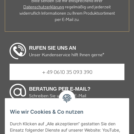
Bitte senden Sie mir entsprechend Ihrer
Datenschutzerklärung
regelmäßig und jederzeit
widerruflich Informationen zu Ihrem Produktsortiment
per E-Mail zu.
RUFEN SIE UNS AN
Unser Kundenservice hilft Ihnen gerne*
+ 49 0610 35 093 390
BERATUNG PER E-MAIL?
Schreiben Sie uns eine E-Mail
Wie wir Cookies & Co nutzen
E-mail schreiben
Durch Klicken auf „Alle akzeptieren“ gestatten Sie den
Einsatz folgender Dienste auf unserer Website: YouTube,
* von Montag bis Freitag 9:30 bis 19:00 Uhr und Samstag