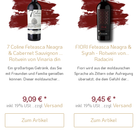
7 Coline Feteasca Neagra
FIORI Feteasca Neagra &
& Cabernet Sauvignon -
Syrah - Rotwein von
Rotwein von Vinaria din
Radacini
Vale
Ein großartiges Getränk, das Sie
Fiori wird aus der moldauischen
mit Freunden und Familie genießen
Sprache als Zittern oder Aufregung
können. Dieser moldawischer...
übersetzt, die dem Gefühl der...
9,09 €
*
9,45 €
*
Versand
Versand
inkl. 19% USt. , zzgl.
inkl. 19% USt. , zzgl.
Zum Artikel
Zum Artikel