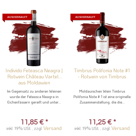
AUSVERKAUFT
AUSVERKAUFT
Individo Feteasca Neagra |
Timbrus Polifonia Note #1
Rotwein Château Vartely
- Rotwein von Timbrus
aus Moldawien
Im Gegensatz zu anderen Weinen
Moldauischen Wein Timbrus
wurde der Feteasca Neagra in
Polifonia Note # 1 ist eine originelle
Eichenfässern gereift und unter...
Zusammenstellung, die die...
11,85 €
*
11,25 €
*
Versand
Versand
inkl. 19% USt. , zzgl.
inkl. 19% USt. , zzgl.