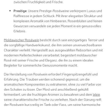
zwischen Fruchtigkeit und Frische.
Prestige
: Unsere Prestige-Roséweine verkörpern Luxus und
Raffinesse in jedem Schluck. Mit ihrer eleganten Struktur und
komplexen Aromatik von Himbeeren, Rosenblüten und feinen
Gewürzen verwandeln sie jeden Moment in ein genussvolles
Erlebnis.
Moldawischer Roséwein
besticht durch sein einzigartiges Terroir und
die sorgfältige Handwerkskunst, die ihm seinen unverwechselbaren
Charakter verleiht. Hergestellt aus ausgewählten Rebsorten und mit
modernen Kellertechniken verarbeitet, begeistert moldawischer
Rosé mit seiner Frische und Eleganz, die ihn zu einem idealen
Begleiter für sommerliche Genussmomente macht.
Die Herstellung von Roséwein erfordert Fingerspitzengefühl und
Erfahrung. Die Trauben werden schonend gepresst, um die
aromatischen Komponenten zu extrahieren, ohne zu viel Farbe von
den Schalen zu lösen. Der Most wird anschließend gekühlt
fermentiert, um die fruchtigen Aromen zu bewahren und dem
Wein
seine charakteristische Frische zu verleihen. Nach der Gärung reift
der Roséwein kurzzeitig im Tank oder Fass, um seine harmonische