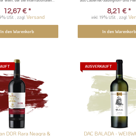
12,67 €
*
8,21 €
*
Versand
Ve
19% USt. , zzgl.
inkl. 19% USt. , zzgl.
In den Warenkorb
In den Warenkorb
KAUFT
AUSVERKAUFT
an DOR Rara Neagra &
DAC BALADA - WEIßW