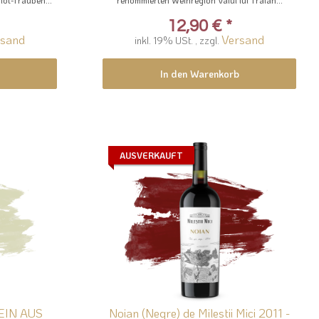
12,90 €
*
rsand
Versand
inkl. 19% USt. , zzgl.
In den Warenkorb
AUSVERKAUFT
EIN AUS
Noian (Negre) de Milestii Mici 2011 -