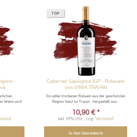
TOP
ignon -
Cabernet Sauvignon IGP - Rotewein
ova
von VINIA TRAIAN
erlichen
Ein edler trockener Rotwein aus der geschützten
en Weins wird
Region Valul lui Traian , hergestellt aus...
10,90 €
*
rsand
Versand
inkl. 19% USt. , zzgl.
In den Warenkorb