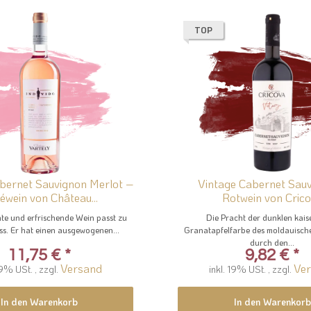
TOP
abernet Sauvignon Merlot –
Vintage Cabernet Sauv
éwein von Château...
Rotwein von Cric
nte und erfrischende Wein passt zu
Die Pracht der dunklen kais
ss. Er hat einen ausgewogenen...
Granatapfelfarbe des moldauisch
durch den...
11,75 €
*
9,82 €
*
Versand
Ve
19% USt. , zzgl.
inkl. 19% USt. , zzgl.
In den Warenkorb
In den Warenkorb