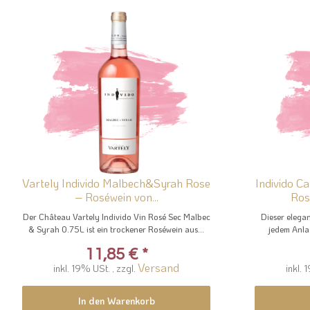
Vartely Individo Malbech&Syrah Rose
Individo C
– Roséwein von...
Ros
Der Château Vartely Individo Vin Rosé Sec Malbec
Dieser elega
& Syrah 0.75L ist ein trockener Roséwein aus...
jedem Anla
11,85 €
*
Versand
inkl. 19% USt. , zzgl.
inkl. 
In den Warenkorb