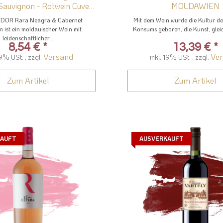
Sauvignon - Rotwein Cuveé
MOLDAWIEN
von...
 DOR Rara Neagra & Cabernet
Mit dem Wein wurde die Kultur des 
 ist ein moldauischer Wein mit
Konsums geboren, die Kunst, gleic
leidenschaftlicher...
8,54 €
*
13,39 €
*
Versand
Ve
19% USt. , zzgl.
inkl. 19% USt. , zzgl.
Zum Artikel
Zum Artikel
KAUFT
AUSVERKAUFT