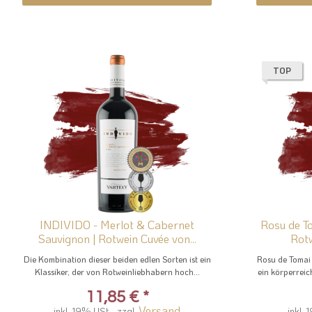
TOP
INDIVIDO - Merlot & Cabernet
Rosu de T
Sauvignon | Rotwein Cuvée von...
Rotw
Die Kombination dieser beiden edlen Sorten ist ein
Rosu de Tomai
Klassiker, der von Rotweinliebhabern hoch...
ein körperreic
11,85 €
*
Versand
inkl. 19% USt. , zzgl.
inkl. 