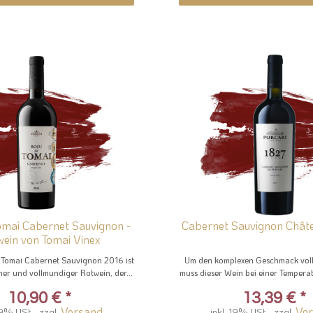
omai Cabernet Sauvignon -
Cabernet Sauvignon Châte
ein von Tomai Vinex
 Tomai Cabernet Sauvignon 2016 ist
Um den komplexen Geschmack voll
her und vollmundiger Rotwein, der...
muss dieser Wein bei einer Temperat
10,90 €
*
13,39 €
*
Versand
Ve
19% USt. , zzgl.
inkl. 19% USt. , zzgl.