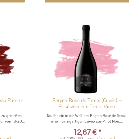
au Purcari
Regina Rose de Tomai (Cuvée) –
Roséwein von Tomai Vinex
 zu genießen,
Tauche ein in die Welt des Regina Rosé de Tomai,
ur von 18-20...
einem einzigartigen Cuvée aus Pinot Noir,...
12,67 €
*
rsand
Versand
inkl. 19% USt. , zzgl.