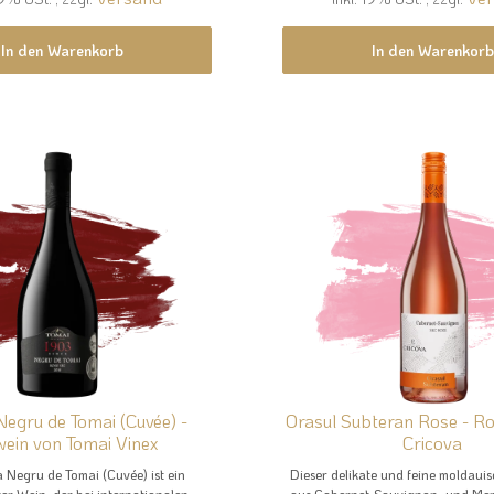
In den Warenkorb
In den Warenkorb
Negru de Tomai (Cuvée) -
Orasul Subteran Rose - R
ein von Tomai Vinex
Cricova
 Negru de Tomai (Cuvée) ist ein
Dieser delikate und feine moldaui
er Wein, der bei internationalen...
aus Cabernet-Sauvignon- und Merl