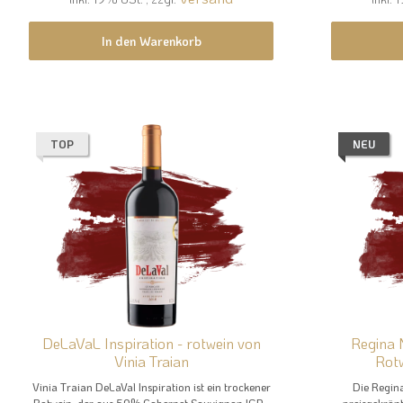
In den Warenkorb
TOP
NEU
DeLaVaL Inspiration - rotwein von
Regina 
Vinia Traian
Rotw
Vinia Traian DeLaVal Inspiration ist ein trockener
Die Regina
Rotwein, der aus 50% Cabernet Sauvignon IGP...
preisgekrönt